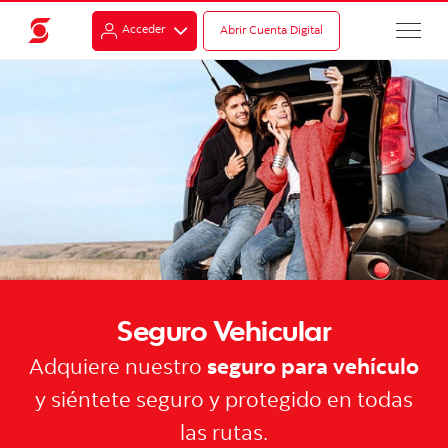
Acceder
Abrir Cuenta Digital
Seguro Vehicular
Adquiere nuestro
seguro para vehículo
y siéntete seguro y protegido en todas
las rutas.