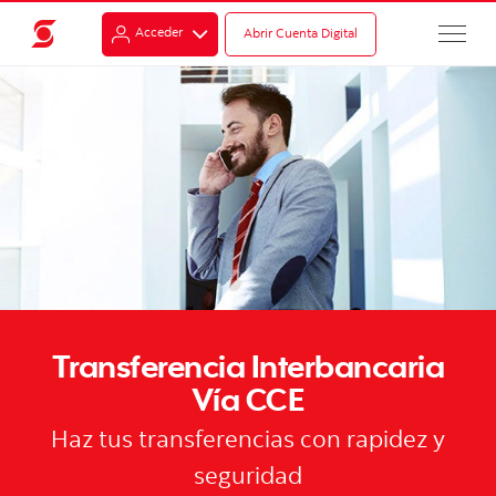
Acceder
Abrir Cuenta Digital
Transferencia Interbancaria
Vía CCE
Haz tus transferencias con rapidez y
seguridad