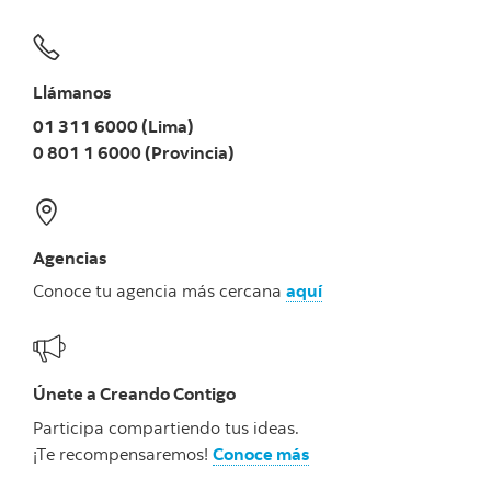
AGENCIA CENTRO
FINANCIERO
Jockey Plaza, Av
SANTIAGO DE
LIMA
JOCKEY PLAZA
Javier Prado
SURCO
Llámanos
CAJERO
Este 4200
MULTIFUNCION
01 311 6000 (Lima)
AGENCIA MIGUEL
0 801 1 6000 (Provincia)
Calle Miguel
LIMA
SAN ISIDRO
DASSO CAJERO
Dasso 286
MULTIFUNCION
Calle Los
AGENCIA
Damascos Lt33
DAMASCOS
LIMA
LA MOLINA
Mz B - Centro
Agencias
CAJERO
Comercial
MULTIFUNCION
Damasco
Conoce tu agencia más cercana
aquí
Av Alfredo
Mendiola
AGENCIA REAL
Panamericana
PLAZA PRO
Norte Km 20.5 -
LIMA
COMAS
CAJERO
Centro
Únete a Creando Contigo
MULTIFUNCION
Comercial Real
Plaza Unicachi
Participa compartiendo tus ideas.
Local B-03
¡Te recompensaremos!
Conoce más
AGENCIA
Av
CONQUISTADORES