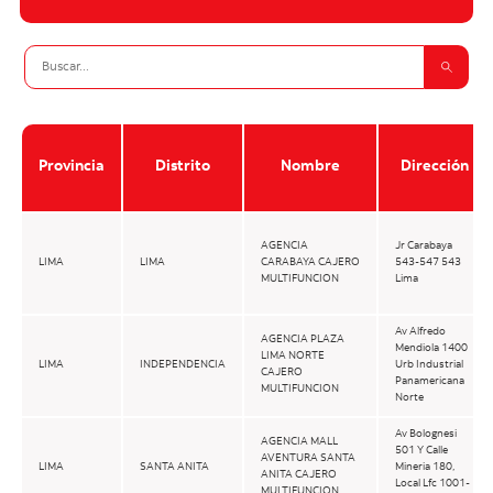
Provincia
Distrito
Nombre
Dirección
AGENCIA
Jr Carabaya
LIMA
LIMA
CARABAYA CAJERO
543-547 543
MULTIFUNCION
Lima
Av Alfredo
AGENCIA PLAZA
Mendiola 1400
LIMA NORTE
LIMA
INDEPENDENCIA
Urb Industrial
CAJERO
Panamericana
MULTIFUNCION
Norte
Av Bolognesi
AGENCIA MALL
501 Y Calle
AVENTURA SANTA
LIMA
SANTA ANITA
Mineria 180,
ANITA CAJERO
Local Lfc 1001-
MULTIFUNCION