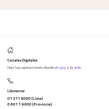
diseñados para acompañar el crecimiento de
empresas y negocios en el Perú.
Canales Digitales
Haz tus operaciones desde el
app
y la
web
.
Llámanos
01 311 6000 (Lima)
0 801 1 6000 (Provincia)