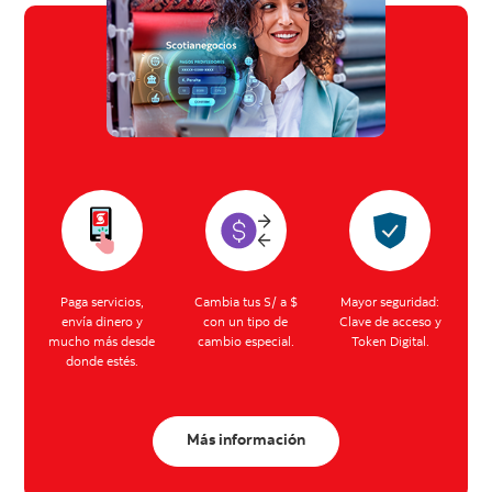
Paga servicios,
Cambia tus S/ a $
Mayor seguridad:
envía dinero y
con un tipo de
Clave de acceso y
mucho más desde
cambio especial.
Token Digital.
donde estés.
Más información