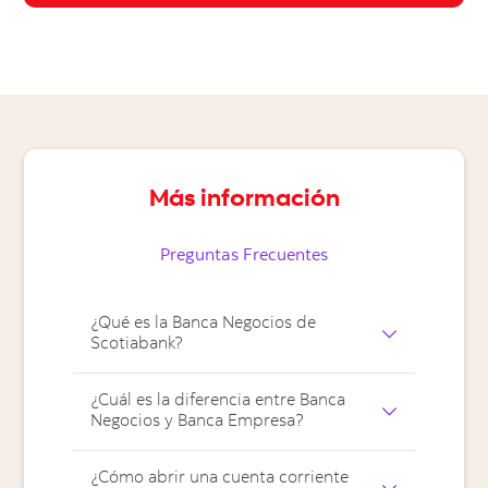
Más información
Preguntas Frecuentes
¿Qué es la Banca Negocios de
Scotiabank?
La Banca Negocios de Scotiabank ofrece
¿Cuál es la diferencia entre Banca
Negocios y Banca Empresa?
soluciones financieras para pequeñas y
medianas empresas que buscan administrar su
dinero, acceder a financiamiento y optimizar
Banca Negocios está orientada a pequeñas y
¿Cómo abrir una cuenta corriente