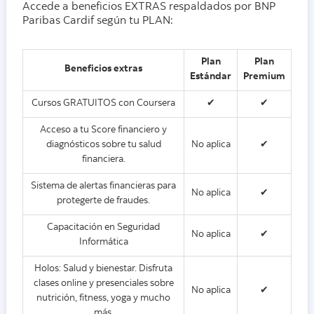
Accede a beneficios EXTRAS respaldados por BNP
Paribas Cardif según tu PLAN:
Plan
Plan
Beneficios extras
Estándar
Premium
Cursos GRATUITOS con Coursera
✔
✔
Acceso a tu Score financiero y
diagnósticos sobre tu salud
No aplica
✔
financiera.
Sistema de alertas financieras para
No aplica
✔
protegerte de fraudes.
Capacitación en Seguridad
No aplica
✔
Informática
Holos: Salud y bienestar. Disfruta
clases online y presenciales sobre
No aplica
✔
nutrición, fitness, yoga y mucho
más.