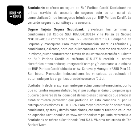
Scotiabank:
te ofrece un seguro de BNP Paribas Cardif. Scotiabank no
brinda servicio de asesoría de seguros, solo es un canal de
comercialización de los seguros brindados por BNP Paribas Cardif. La
venta del seguro no constituye una asesoría.
Seguro Tarjeta Segura Scotiabank:
prevalecen los términos y
condiciones del Código SBS: RG2084100114 y la Póliza de Seguro
N°4101240119 contratada con BNP Paribas Cardif S.A. Compañía de
Seguros y Reaseguros. Para mayor información sobre los términos y
condiciones, así como, para cualquier consulta o reclamo con relación a
la misma, puede contactarse a través de la Central de Atención al Cliente
de BNP Paribas Cardif al teléfono 615-5718, escribir al correo
electrónico atenciondeseguros@cardif.com.pe y/o acercarse a la oficina
de BNP Paribas Cardif ubicada en Av. Canaval y Moreyra N° 380 Piso 11,
San Isidro. Promoción independiente. No vinculada, patrocinada ni
autorizada por los organizadores del evento de fútbol.
Scotiabank declara expresamente que actúa como intermediario, por lo
que no tendrá responsabilidad legal por cualquier daño o perjuicio que
pudiera derivarse de la idoneidad de los bienes o servicios que ofrece el
establecimiento proveedor que participa en esta campaña ni por la
entrega de los mismos. ITF 0.005%. Para mayor información sobre tasas,
comisiones, gastos y demás condiciones, consulte el tarifario en la red
de agencias Scotiabank o en www.scotiabank.com.pe. Toda referencia a
Scotiabank se refiere a Scotiabank Perú S.A.A. ®Marca registrada de The
Bank of Nova.