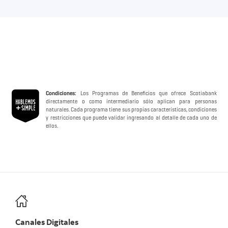
12 meses.
Selecciona la opción “Cerca de mí” en el menú
principal.
Condiciones:
Los Programas de Beneficios que ofrece Scotiabank
directamente o como intermediario sólo aplican para personas
naturales. Cada programa tiene sus propias características, condiciones
y restricciones que puede validar ingresando al detalle de cada uno de
ellos.
Canales Digitales