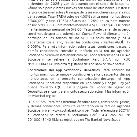
diciembre del 2025 y van de acuerdo con el saldo de la cuenta.
Válido solo para cuentas nuevas con saldo de otro banco. Existen 8
rangos de tasas en soles y 6 rangos de tasas en dólares según el saldo
de la cuenta. Tasa (TREA) soles de 4.00% aplica para montos desde
S/300,000 y tasa (TREA) dólares de 1.25% aplica para montos
desde $200,000. Para montos menores a S/1,500 o $400 se cobra
mantenimiento mensual de S/8.00. Tasa puede variar de acuerdo
con el mes de apertura, además con Cuenta Power el cliente también
participa de los sorteos de los S/5,000 soles diarios y los 4
departamentos al año, revisar las condiciones vigentes AQUÍ. ITF
0.005%. Para más información sobre tasas, comisiones, gastos, y
demás condiciones, consulte el tarifario en la red de agencias
Scotiabank o en www.scotiabank.com.pe. Toda referencia a SCOTIA o
Scotiabank se refiere a Scotiabank Perú S.A.A. con RUC
N°20100043140 ®Marca registrada de The Bank of Nova Scotia.
Condiciones del app Scotiabank Beneficios:
Para conocer los
montos máximos, términos y condiciones de los descuentos diarios
mencionados en la presente comunicación descargar el App
Scotiabank Beneficios disponible en App Store y Google Play y/o
puede revisarlo AQUÍ . En la página del Fondo de Seguro de
Depósitos se encuentra el monto asegurado actual. Más información
en www.fsd.org.pe
ITF 0.005%. Para más información sobre tasas, comisiones, gastos,
y demás condiciones, consulte el tarifario en la red de agencias
Scotiabank o en www.scotiabank.com.pe . Toda referencia a SCOTIA
o Scotiabank se refiere a Scotiabank Perú S.A.A. con RUC N°
20100043140 ®Marca registrada de The Bank of Nova Scotia.