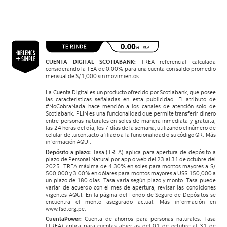
CUENTA DIGITAL SCOTIABANK:
TREA referencial calculada
considerando la TEA de 0.00% para una cuenta con saldo promedio
mensual de S/1,000 sin movimientos.
La Cuenta Digital es un producto ofrecido por Scotiabank, que posee
las características señaladas en esta publicidad. El atributo de
#NoCobraNada hace mención a los canales de atención solo de
Scotiabank. PLIN es una funcionalidad que permite transferir dinero
entre personas naturales en soles de manera inmediata y gratuita,
las 24 horas del día, los 7 días de la semana, utilizando el número de
celular de tu contacto afiliado a la funcionalidad o su código QR. Más
información AQUÍ.
Depósito a plazo:
Tasa (TREA) aplica para apertura de depósito a
plazo de Personal Natural por app o web del 23 al 31 de octubre del
2025. TREA máxima de 4.30% en soles para montos mayores a S/
500,000 y 3.00% en dólares para montos mayores a US$ 150,000 a
un plazo de 180 días. Tasa varía según plazo y monto. Tasa puede
variar de acuerdo con el mes de apertura, revisar las condiciones
vigentes AQUÍ. En la página del Fondo de Seguro de Depósitos se
encuentra el monto asegurado actual. Más información en
www.fsd.org.pe.
CuentaPower:
Cuenta de ahorros para personas naturales. Tasa
(TREA) aplica para cuentas abiertas del 01 de octubre al 31 de