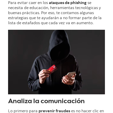
Para evitar caer en los
ataques de phishing
se
necesita de educación, herramientas tecnológicas y
buenas prácticas. Por eso, te contamos algunas
estrategias que te ayudarán a no formar parte de la
lista de estafados que cada vez va en aumento.
Analiza la comunicación
Lo primero para
prevenir fraudes
es no hacer clic en