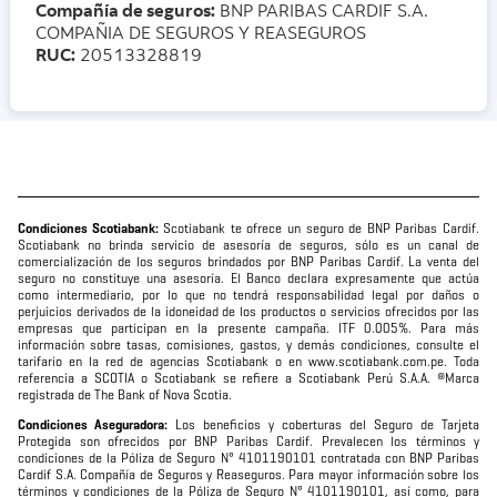
Compañía de seguros:
BNP PARIBAS CARDIF S.A.
COMPAÑIA DE SEGUROS Y REASEGUROS
RUC:
20513328819
Condiciones Scotiabank:
Scotiabank te ofrece un seguro de BNP Paribas Cardif.
Scotiabank no brinda servicio de asesoría de seguros, sólo es un canal de
comercialización de los seguros brindados por BNP Paribas Cardif. La venta del
seguro no constituye una asesoría. El Banco declara expresamente que actúa
como intermediario, por lo que no tendrá responsabilidad legal por daños o
perjuicios derivados de la idoneidad de los productos o servicios ofrecidos por las
empresas que participan en la presente campaña. ITF 0.005%. Para más
información sobre tasas, comisiones, gastos, y demás condiciones, consulte el
tarifario en la red de agencias Scotiabank o en www.scotiabank.com.pe. Toda
referencia a SCOTIA o Scotiabank se refiere a Scotiabank Perú S.A.A. ®Marca
registrada de The Bank of Nova Scotia.
Condiciones Aseguradora:
Los beneficios y coberturas del Seguro de Tarjeta
Protegida son ofrecidos por BNP Paribas Cardif. Prevalecen los términos y
condiciones de la Póliza de Seguro N° 4101190101 contratada con BNP Paribas
Cardif S.A. Compañía de Seguros y Reaseguros. Para mayor información sobre los
términos y condiciones de la Póliza de Seguro N° 4101190101, así como, para