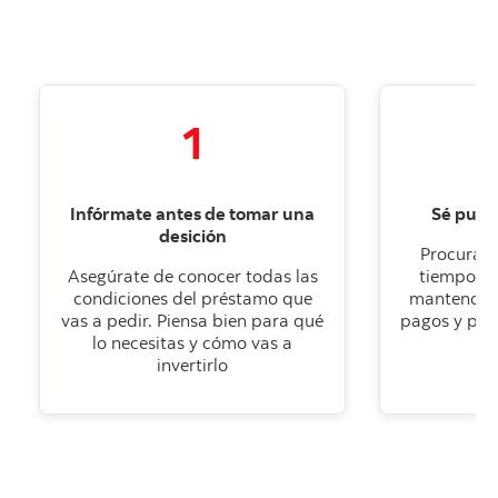
1
Infórmate antes de tomar una
Sé punt
desición
Procura a
Asegúrate de conocer todas las
tiempo y e
condiciones del préstamo que
mantendrás
vas a pedir. Piensa bien para qué
pagos y pod
lo necesitas y cómo vas a
invertirlo