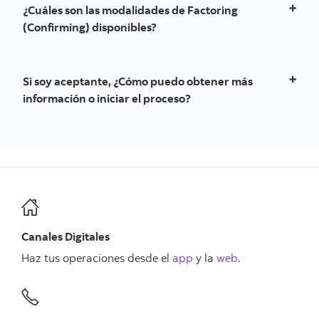
¿Cuáles son las modalidades de Factoring
facturas.
(Confirming) disponibles?
Factoring (Confirming) en línea: El proveedor
selecciona las facturas que desea adelantar.
Si soy aceptante, ¿Cómo puedo obtener más
Factoring (Confirming) automático: El adelanto se
procesa automáticamente cuando el aceptante
información o iniciar el proceso?
registra las facturas.
Puedes consultar el proceso de afiliación con tu
funcionario o especialista.
Canales Digitales
Haz tus operaciones desde el
app
y la
web
.