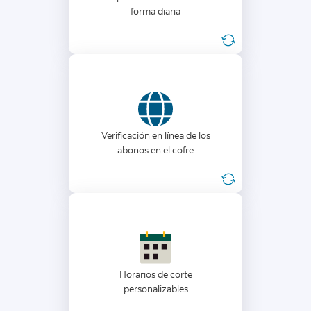
forma diaria
Verificación en línea de los
abonos en el cofre inteligente
desde la extranet de la
Verificación en línea de los
empresa de caudales Hermes.
abonos en el cofre
Horarios de corte
personalizables: a las 21:00 hrs
Horarios de corte
o las 24:00 hrs
personalizables