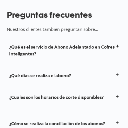
Preguntas frecuentes
Nuestros clientes también preguntan sobre...
¿Qué es el servicio de Abono Adelantado en Cofres
Inteligentes?
Es un servicio que permite a las empresas disponer
del dinero recaudado en sus cofres inteligentes
sin
¿Qué días se realiza el abono?
necesidad de esperar el recojo físico
. El abono se
realiza diariamente en la cuenta del cliente en
El cliente puede elegir entre:
Scotiabank, previa validación de Hermes.
Lunes a viernes
¿Cuáles son los horarios de corte disponibles?
Lunes a domingo,
incluyendo feriados.
21:00 hrs
00:00 hrs
¿Cómo se realiza la conciliación de los abonos?