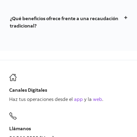
La conciliación está disponible desde
Telebanking y
puedes identificar el número de cofre por abono.
¿Qué beneficios ofrece frente a una recaudación
tradicional?
Abono inmediato sin esperar el recojo.
Mayor seguridad.
Reducción de riesgos operativos.
Mejor control del flujo de caja.
Canales Digitales
Haz tus operaciones desde el
app
y la
web
.
Llámanos