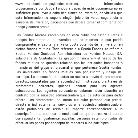
www.scotiabank.com.pe/fondos-mutuos. La información
proporcionada por Scotia Fondos a través de este documento no es
suficiente para llevar a cabo decisiones de inversión, en virtud a que
esta información no supone ningún juicio de valor, sugerencia ni
asesoría de inversión, decisiones que deberá tomar el comitente por
riesgo y cuenta propia.
Los Fondos Mutuos contenidos en esta publicidad están sujetos a
riesgos inherentes a la inversión en los mismos lo que podría
comprometer el capital y el valor cuota obtenido de la inversión en
dichos fondos mutuos. Toda referencia a Scotia Fondos se refiere a
Scotia Fondos Sociedad Administradora de Fondos Mutuos S.A.
subsidiaria de Scotiabank. La gestión financiera y el riesgo de los
fondos mutuos no guardan relación con las entidades bancarias o
financieras del grupo empresarial al que pertenece Scotia Fondos.
Las inversiones en fondos mutuos son por cuenta y riesgo del
partícipe. La colocación de cuotas se realiza a través de promotores
directos, contratados por la sociedad administradora, o a través de
promotores indirectos, quienes laboran para los agentes
colocadores. Los agentes colocadores deberán haber suscrito un
contrato con la sociedad administradora que los autorice para dicho
efecto. Los promotores, así como cualquier persona que preste,
directa o indirectamente, servicios a la sociedad administradora,
están prohibidos de recibir el importe correspondiente a la
suscripción, sea cual sea la modalidad en que se realiza el aporte
correspondiente. Igualmente, aquellas personas están prohibidas de
efectuar los pagos por concepto de rescates a los partícipes.