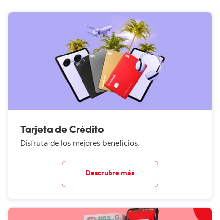
recurrente mensual o a un seguro de protección
de Tarjetas. Los cargos por estas afiliaciones
también cuentan como consumos.
El consumo acumulado anual sea mayor o igual a
S/1,200 (*)
Te encuentres al día en tus pagos el año previo a la
exoneración de tu membresía.
Es importante saber que:
Para la evaluación del cumplimiento de la meta, se
considerará cada ciclo de facturación hasta la fecha de
cobro de tu Membresía Anual. Puedes encontrar tu ciclo
de facturación en el estado de cuenta de tu Tarjeta. Para el
Tarjeta de Crédito
cálculo del consumo mínimo, se tomarán en cuenta todos
los consumos realizados con cargo a la línea de crédito
Disfruta de los mejores beneficios.
principal de la Tarjeta de Crédito (Compras, Disposición de
Efectivo, Compra de Deuda y Cargos Recurrentes). No se
considera ninguna transacción de InstaCash (Extralínea).
Descrubre más
En el caso de Compra de Deuda solo se considera el ciclo
de facturación en el que se realizó́ el desembolso. En caso
cuentes con más de una Tarjeta con el Banco, participarán
todas las Tarjetas que tengas de manera independiente.
No aplica exoneración para las Tarjetas de Crédito Visa
Signature Beyond, Empresariales ni Corporativas.